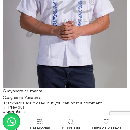
Guayabera de manta
Guayabera Yucateca
Trackbacks are closed, but you can
post a comment
.
←
Previous
Siguiente
→
Deja un comentario
Lo siento, debes estar
conectado
para publicar un comentario.
Shop
Categorias
Búsqueda
Lista de deseos