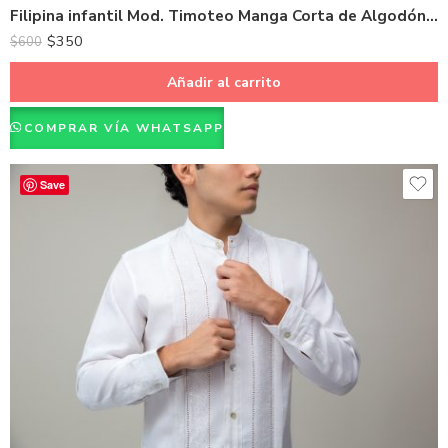
Filipina infantil Mod. Timoteo Manga Corta de Algodón Color Beige Talla 1
$
350
$
600
Añadir al carrito
COMPRAR VÍA WHATSAPP
Save
Azul Marino
Hueso
Negro
Blanco