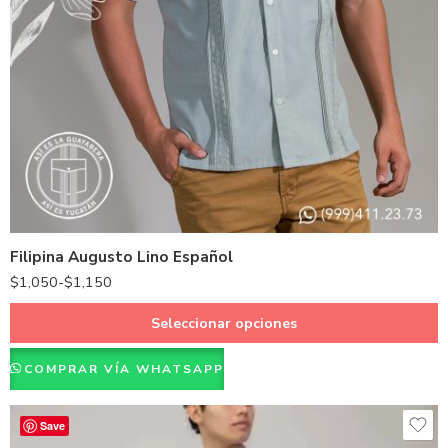
Azul Marino
Naranja
Verde
Filipina Augusto Lino Español
$
1,050
-
$
1,150
Seleccionar opciones
COMPRAR VÍA WHATSAPP
Save