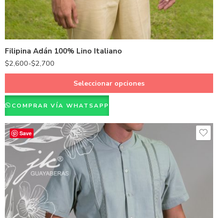
Beige
Café
Gris
Filipina Adán 100% Lino Italiano
Hueso
$
2,600
-
$
2,700
Kaki
Marino
Seleccionar opciones
Natural
COMPRAR VÍA WHATSAPP
Rosado
Verde Cemento
Save
Amarillo
Azul
Rojo
Azul oscuro
Verde
Blanco