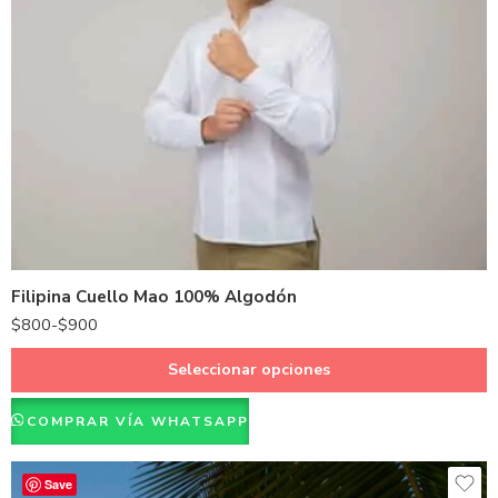
Beige
Hueso
Negro
Azul
Blanco
Filipina Cuello Mao 100% Algodón
$
800
-
$
900
Seleccionar opciones
COMPRAR VÍA WHATSAPP
Save