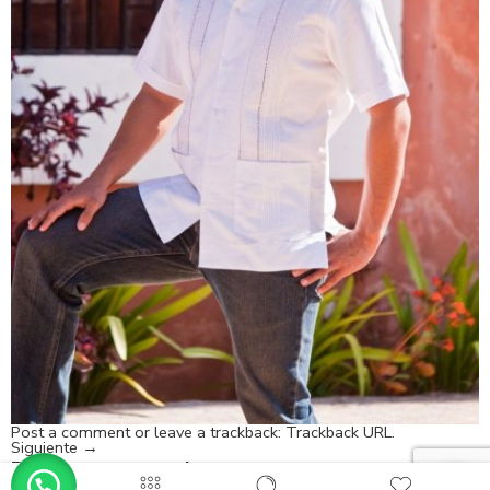
Post a comment
or leave a trackback:
Trackback URL
.
Siguiente
→
Deja un comentario