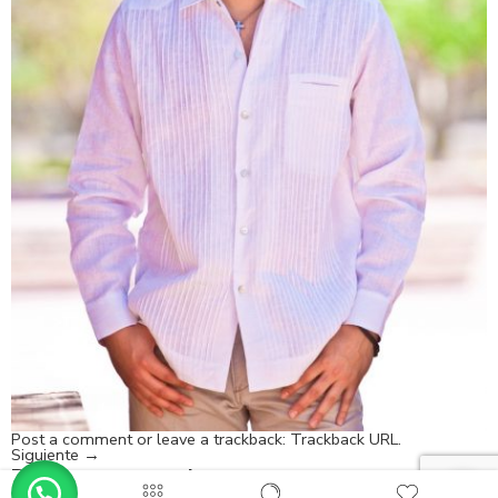
Post a comment
or leave a trackback:
Trackback URL
.
Siguiente
→
Deja un comentario