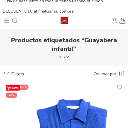
10% de descuento en toda la tienda usando el cupón
DESCUENTO10 al finalizar su compra
Productos etiquetados “Guayabera
infantil”
Inicio
Filters
Ordenar por
ÚNICA PIEZA
Save
-43%