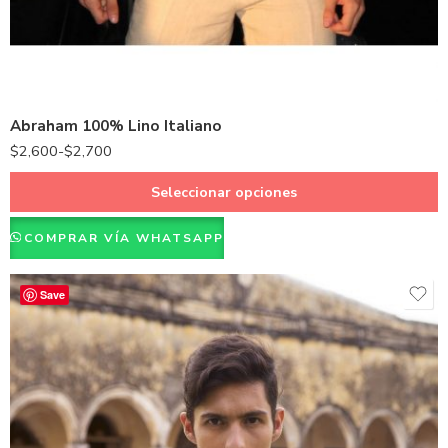
38 - M
40 - L
42 - XL
44 - XXL
Abraham 100% Lino Italiano
46 - XXXL
$
2,600
-
$
2,700
48 - XXXXL
Seleccionar opciones
COMPRAR VÍA WHATSAPP
Save