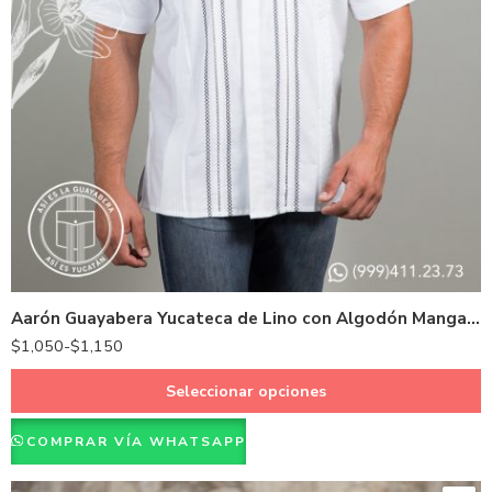
36 - S
38 - M
40 - L
42 - XL
44 - XXL
Aarón Guayabera Yucateca de Lino con Algodón Manga Corta
46 - XXXL
$
1,050
-
$
1,150
48 - XXXXL
Seleccionar opciones
COMPRAR VÍA WHATSAPP