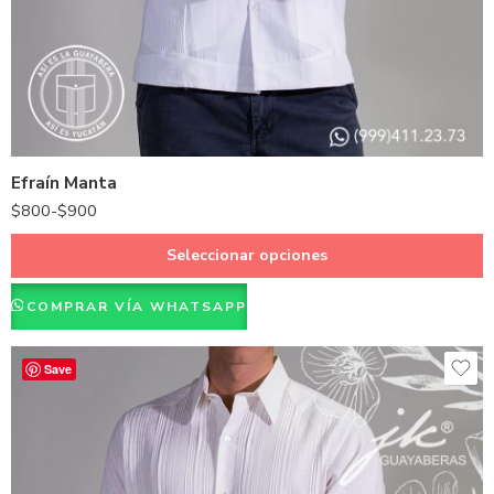
Hueso
Blanco
Efraín Manta
$
800
-
$
900
Seleccionar opciones
COMPRAR VÍA WHATSAPP
Save