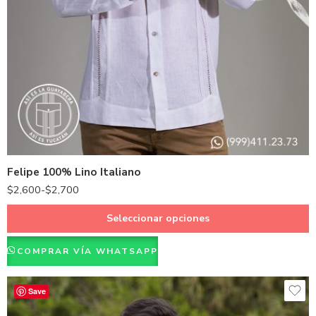
Azul Rey
Beige
Berenjena
Durazno
Naranja
Felipe 100% Lino Italiano
Blanco
$
2,600
-
$
2,700
Seleccionar opciones
COMPRAR VÍA WHATSAPP
Save