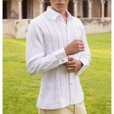
Azul Rey
Berenjena
Durazno
Lavanda