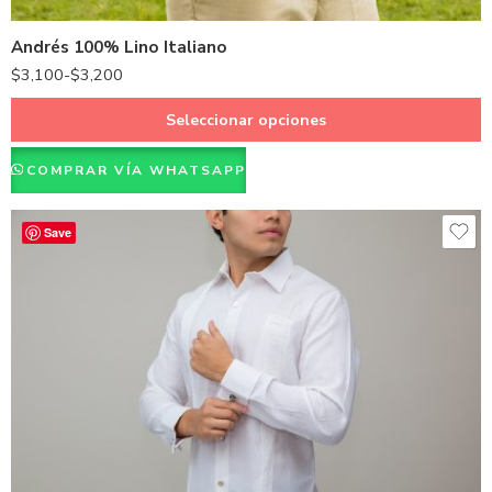
Morado
Andrés 100% Lino Italiano
Vino
$
3,100
-
$
3,200
Blanco
Seleccionar opciones
COMPRAR VÍA WHATSAPP
Save
Beige
Gris
Negro
Azul