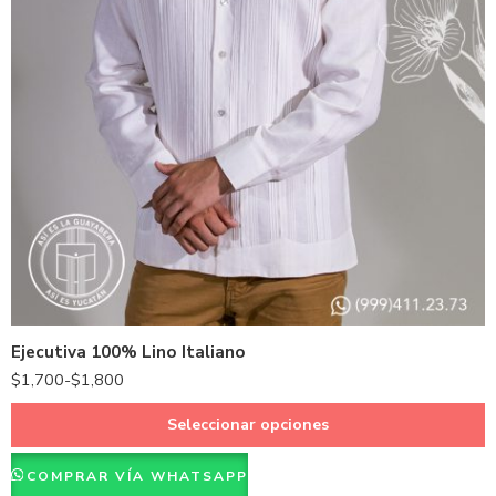
Beige
Gris
Hueso
Kaki
Natural
Ejecutiva 100% Lino Italiano
Rosado
$
1,700
-
$
1,800
Verde Cemento
Negro
Seleccionar opciones
Azul
COMPRAR VÍA WHATSAPP
Verde