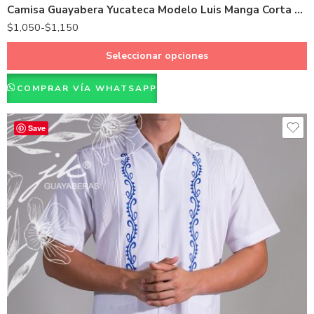
Camisa Guayabera Yucateca Modelo Luis Manga Corta Lino Español
$
1,050
-
$
1,150
Seleccionar opciones
COMPRAR VÍA WHATSAPP
Save