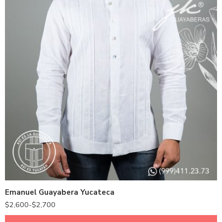
36 - S
38 - M
40 - L
42 - XL
44 - XXL
Emanuel Guayabera Yucateca
46 - XXXL
$
2,600
-
$
2,700
48 - XXXXL