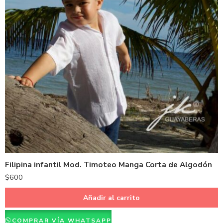
Filipina infantil Mod. Timoteo Manga Corta de Algodón
$
600
Añadir al carrito
COMPRAR VÍA WHATSAPP