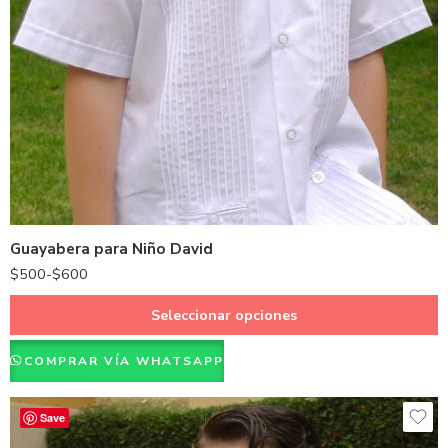
Azul Cielo
Blanco
Guayabera para Niño David
$
500
-
$
600
Seleccionar opciones
COMPRAR VÍA WHATSAPP
Save