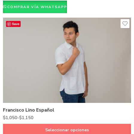
Natural
COMPRAR VÍA WHATSAPP
Rosado
Verde Cemento
Save
Amarillo
Azul
Rojo
Azul oscuro
Verde
Azul Cielo
Blanco
Kaki
Rosado
Verde Cemento
Negro
Francisco Lino Español
Rojo
$
1,050
-
$
1,150
Blanco
Seleccionar opciones