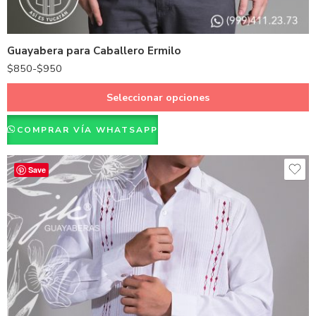
Verde Cemento
Negro
Guayabera para Caballero Ermilo
Naranja
$
850
-
$
950
Seleccionar opciones
COMPRAR VÍA WHATSAPP
Save