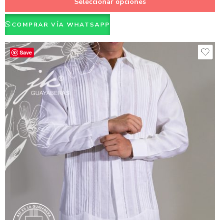
Seleccionar opciones
Natural
COMPRAR VÍA WHATSAPP
Rosado
Verde Cemento
Save
Negro
Naranja
Amarillo
Azul
Rojo
Azul oscuro
Verde
Blanco