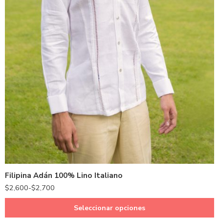
Azul Cielo
Azul Marino
Beige
Café
Gris
Filipina Adán 100% Lino Italiano
Hueso
$
2,600
-
$
2,700
Kaki
Marino
Seleccionar opciones