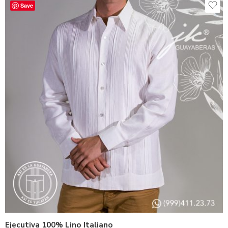
Save
Beige
Gris
Hueso
Kaki
Natural
Ejecutiva 100% Lino Italiano
Rosado