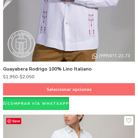
38 - M
40 - L
42 - XL
44 - XXL
46 - XXXL
Guayabera Rodrigo 100% Lino Italiano
48 - XXXXL
$
1,950
-
$
2,050
Seleccionar opciones
COMPRAR VÍA WHATSAPP
Save