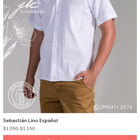
Blanco
Azul Cielo
Azul Marino
Beige
Café
Gris
Sebastián Lino Español
Hueso
$
1,050
-
$
1,150
Kaki
Marino