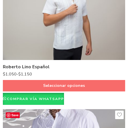
Beige
Café
Gris
Hueso
Kaki
Roberto Lino Español
Natural
$
1,050
-
$
1,150
Rosado
Vino
Seleccionar opciones
Negro
COMPRAR VÍA WHATSAPP
Amarillo
Azul
Save
Rojo
Verde