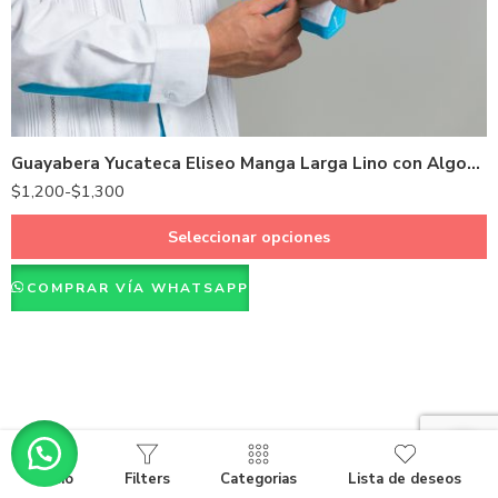
38 - M
40 - L
42 - XL
44 - XXL
Guayabera Yucateca Eliseo Manga Larga Lino con Algodón
46 - XXXL
$
1,200
-
$
1,300
48 - XXXXL
Seleccionar opciones
COMPRAR VÍA WHATSAPP
Inicio
Filters
Categorias
Lista de deseos