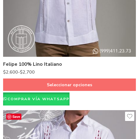
Azul Rey
Beige
Berenjena
Durazno
Naranja
Felipe 100% Lino Italiano
Blanco
$
2,600
-
$
2,700
Seleccionar opciones
COMPRAR VÍA WHATSAPP
Save