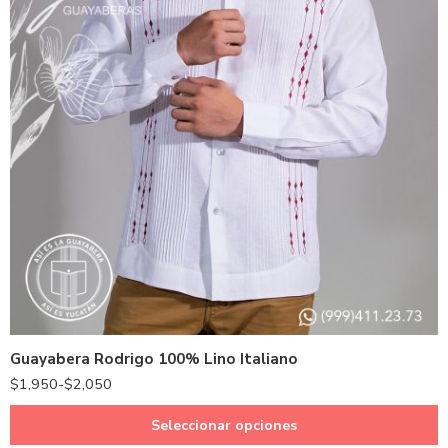
38 - M
40 - L
42 - XL
44 - XXL
46 - XXXL
Guayabera Rodrigo 100% Lino Italiano
48 - XXXXL
$
1,950
-
$
2,050
Seleccionar opciones