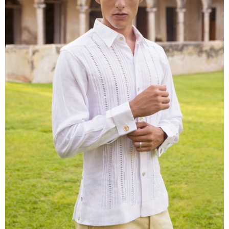
Azul Rey
Berenjena
Durazno
Lavanda