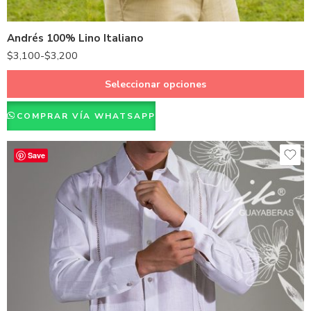
Morado
Andrés 100% Lino Italiano
Vino
$
3,100
-
$
3,200
Blanco
Seleccionar opciones
COMPRAR VÍA WHATSAPP
Save