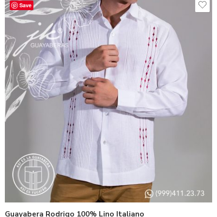
Save
38 - M
40 - L
42 - XL
44 - XXL
46 - XXXL
Guayabera Rodrigo 100% Lino Italiano
48 - XXXXL