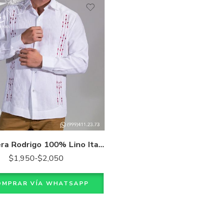
 M
L
XL
XXL
XXL
XXXL
Guayabera Rodrigo 100% Lino Italiano
$
1,950
-
$
2,050
OMPRAR VÍA WHATSAPP