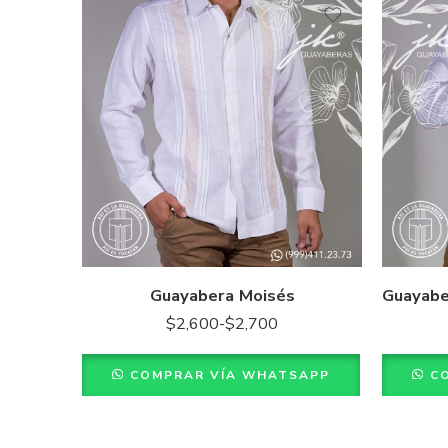
36 - S
38 -
38 - M
40 - 
40 - L
42 - 
42 - XL
44 - 
44 - XXL
46 - X
46 - XXXL
Guayabera Moisés
48 - X
$
2,600
-
$
2,700
48 - XXXXL
COMPRAR VÍA WHATSAPP
C