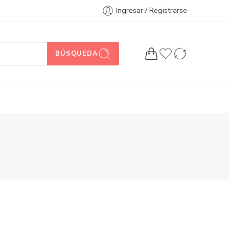
Ingresar / Registrarse
BÚSQUEDA
¡Que gusto verle de nuevo!